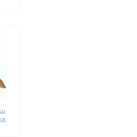
GU
12)