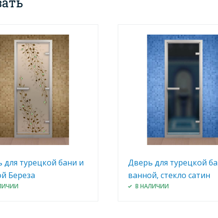
вать
 для турецкой бани и
Дверь для турецкой ба
й Береза
ванной, стекло сатин
ЛИЧИИ
В НАЛИЧИИ