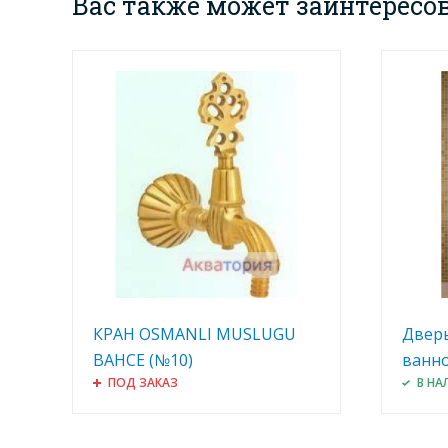
Вас также может заинтересо
КРАН OSMANLI MUSLUGU
Дверь
BAHCE (№10)
ванно
ПОД ЗАКАЗ
В НА