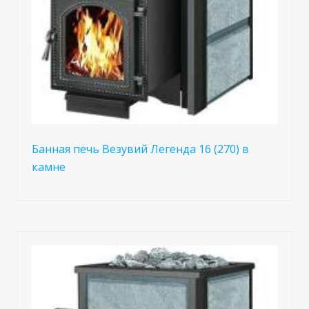
Банная печь Везувий Легенда 16 (270) в
камне