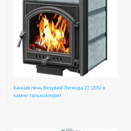
Банная печь Везувий Легенда 22 (205) в
камне талькохлорит