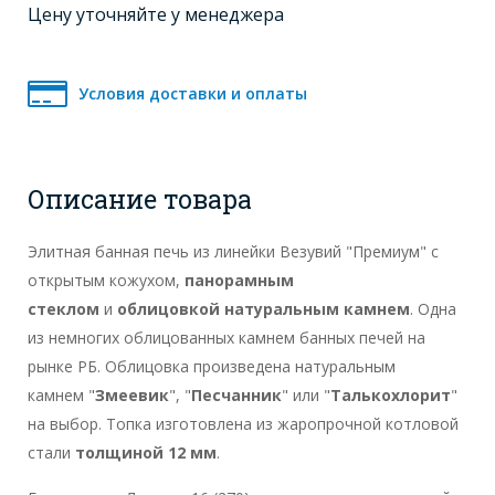
Цену уточняйте у менеджера
Условия доставки и оплаты
Описание товара
Элитная банная печь из линейки Везувий "Премиум" с
открытым кожухом,
панорамным
стеклом
и
облицовкой натуральным камнем
. Одна
из немногих облицованных камнем банных печей на
рынке РБ. Облицовка произведена натуральным
камнем "
Змеевик
", "
Песчанник
" или "
Талькохлорит
"
на выбор. Топка изготовлена из жаропрочной котловой
стали
толщиной 12 мм
.