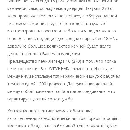
Банная печь Легенда 16 (270) укомплектована чугунной
каминной, самоохлаждаемой дверцей Везувий 270 с
жаропрочным стеклом «Shot Robax», с оборудованной
системой самоочистки, что позволяет визуально
контролировать горение и любоваться видом живого
огня. Эта печь подойдет для средних парных до 18 м³, а
довольно большое количество камней будет долго
держать тепло в Вашем помещении.
Преимущество печи Легенда 16 (270) в том, что топка
печи состоит из 3-х ЧУГУННЫХ элементов. На стыке
между ними используется керамический шнур с рабочей
температурой 1200 градусов. Для фиксации деталей
между собой применяется болтовое соединение, что
гарантирует долгий срок службы.
Конвекционно–вентилируемая облицовка,
изготовленная из экологически чистой горной породы -
змеевика, обладающего большой теплоёмкостью, что