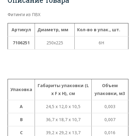
Фитинги из ПВХ
Артикул
Диаметр, мм
Кол-во в упак., шт.
7106251
250x225
6Н
Габариты
упаковки
(L
Объем
Упаковка
x
F x H),
см
упаковки
,
м
3
A
24,5 х 12,0 х 10,5
0,003
B
36,7 х 18,7 х 10,7
0,007
C
39,2 х 29,2 х 13,7
0,016