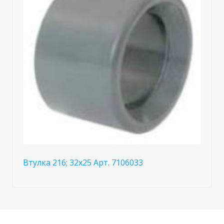
Втулка 216; 32x25 Арт. 7106033