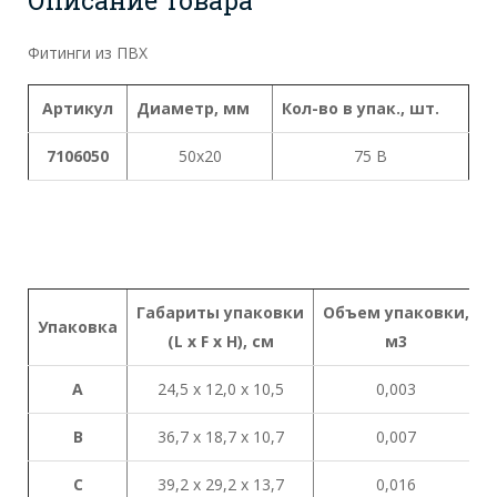
Фитинги из ПВХ
Артикул
Диаметр, мм
Кол-во в упак., шт.
7106050
50x20
75 В
Габариты
упаковки
Объем
упаковки
,
Упаковка
(L x
F x H),
см
м
3
A
24,5 х 12,0 х 10,5
0,003
B
36,7 х 18,7 х 10,7
0,007
C
39,2 х 29,2 х 13,7
0,016