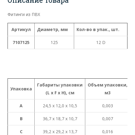
Фитинги из ПВХ
Артикул
Диаметр, мм
Кол-во в упак., шт.
7107125
125
12 D
Габариты
упаковки
Объем
упаковки
,
Упаковка
(L x
F x H),
см
м
3
A
24,5 х 12,0 х 10,5
0,003
B
36,7 х 18,7 х 10,7
0,007
C
39,2 х 29,2 х 13,7
0,016