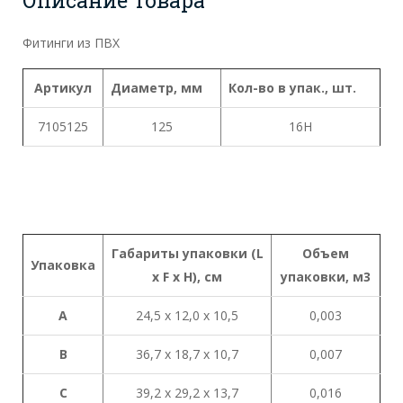
Фитинги из ПВХ
Артикул
Диаметр, мм
Кол-во в упак., шт.
7105125
125
16Н
Габариты
упаковки
(L
Объем
Упаковка
x
F x H),
см
упаковки
,
м
3
A
24,5 х 12,0 х 10,5
0,003
B
36,7 х 18,7 х 10,7
0,007
C
39,2 х 29,2 х 13,7
0,016