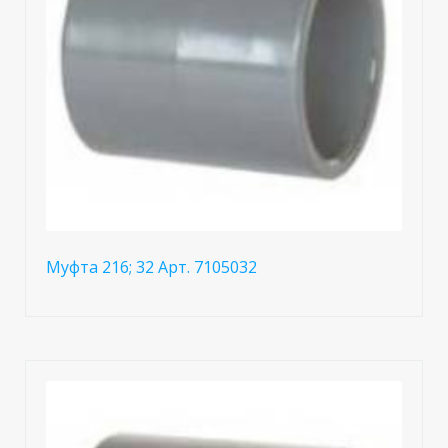
Муфта 216; 32 Арт. 7105032