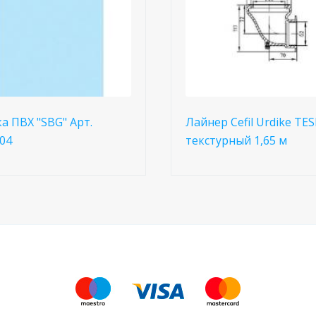
а ПВХ "SBG" Арт.
Лайнер Cefil Urdike TE
04
текстурный 1,65 м