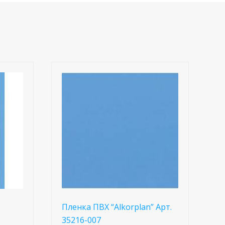
Пленка ПВХ “Alkorplan” Арт.
35216-007