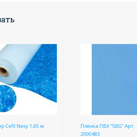
вать
р Cefil Nesy 1,65 м
Пленка ПВХ "SBG" Арт.
2000483