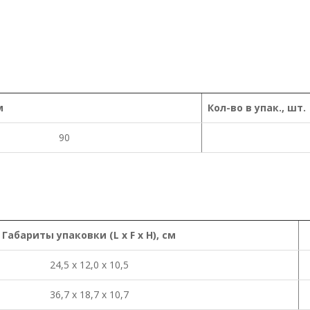
м
Кол-во в упак., шт.
90
Габариты
упаковки
(L x
F x H),
см
24,5 х 12,0 х 10,5
36,7 х 18,7 х 10,7