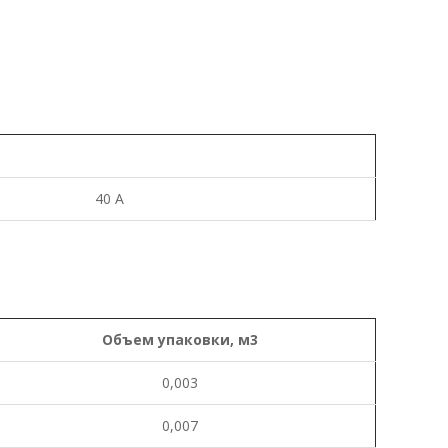
40 A
Объем
упаковки
,
м
3
0,003
0,007