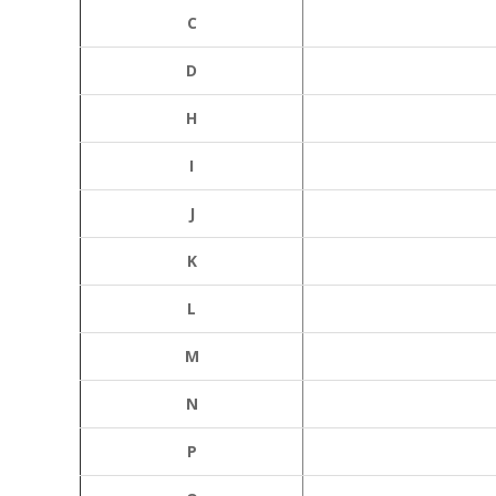
C
D
H
I
J
K
L
М
N
P