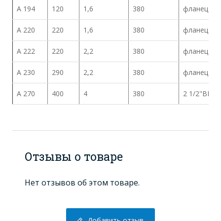
A 194
120
1,6
380
фланец
A 220
220
1,6
380
фланец
A 222
220
2,2
380
фланец
A 230
290
2,2
380
фланец
A 270
400
4
380
2 1/2"BP
Отзывы о товаре
Нет отзывов об этом товаре.
Добавить отзыв