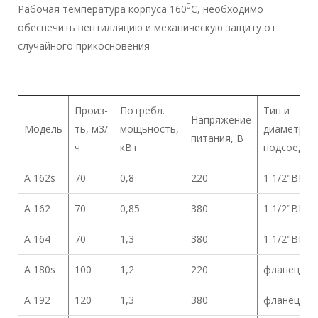
0
Рабочая температура корпуса 160
C, необходимо
обеспечить вентилляцию и механическую защиту от
случайного прикосновения
Произ-
Потребл.
Тип и
Напряжение
Модель
ть, м3/
мощьность,
диаметр
питания, В
ч
кВт
подсоед.
A 162s
70
0,8
220
1 1/2"BP
A 162
70
0,85
380
1 1/2"BP
A 164
70
1,3
380
1 1/2"BP
A 180s
100
1,2
220
фланец
A 192
120
1,3
380
фланец