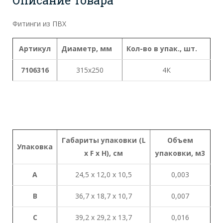
Фитинги из ПВХ
Артикул
Диаметр, мм
Кол-во в упак., шт.
7106316
315x250
4К
Габариты
упаковки
(L
Объем
Упаковка
x
F x H),
см
упаковки
,
м
3
A
24,5 х 12,0 х 10,5
0,003
B
36,7 х 18,7 х 10,7
0,007
C
39,2 х 29,2 х 13,7
0,016