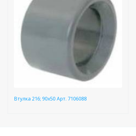
Втулка 216; 90x50 Арт. 7106088