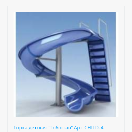
Горка детская "Тобогган" Арт. CHILD-4