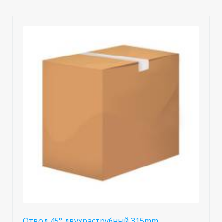
Отвод 45° двухраструбный 315mm