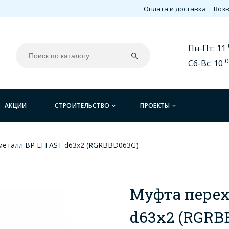
Оплата и доставка
Возв
Пн-Пт: 11
0
Сб-Вс: 10
АКЦИИ
СТРОИТЕЛЬСТВО
ПРОЕКТЫ
металл BР EFFAST d63x2 (RGRBBD063G)
Муфта перех
d63x2 (RGRB