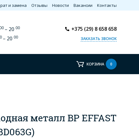
рат и замена
Отзывы
Новости
Вакансии
Контакты
00
00
+375 (29) 8 658 658
– 20
0
00
– 20
ЗАКАЗАТЬ ЗВОНОК
КОРЗИНА
0
одная металл BР EFFAST
BD063G)