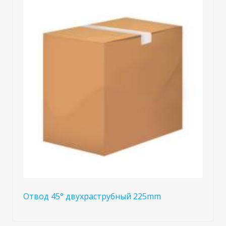
Отвод 45° двухраструбный 225mm