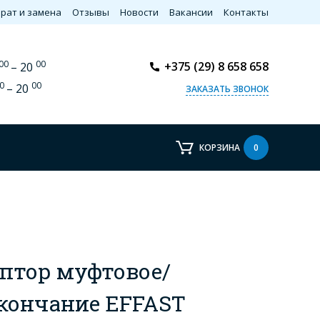
рат и замена
Отзывы
Новости
Вакансии
Контакты
00
00
+375 (29) 8 658 658
– 20
0
00
– 20
ЗАКАЗАТЬ ЗВОНОК
КОРЗИНА
0
птор муфтовое/
кончание EFFAST