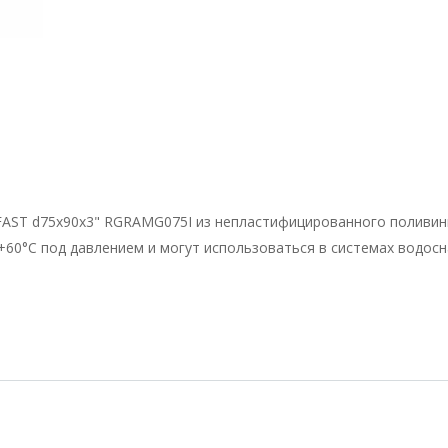
AST d75x90x3" RGRAMG075I из непластифицированного поливини
+60°C под давлением и могут использоваться в системах водос