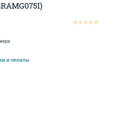
GRAMG075I)
джера
ки и оплаты