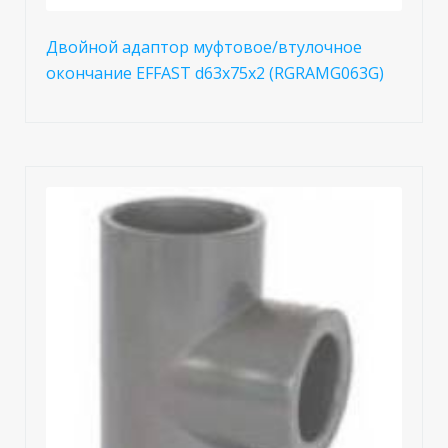
Двойной адаптор муфтовое/втулочное
окончание EFFAST d63x75x2 (RGRAMG063G)