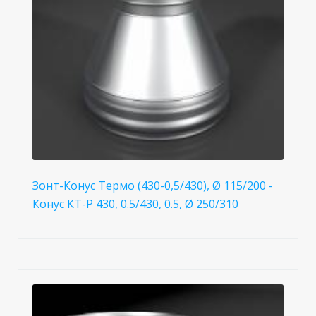
Зонт-Конус Термо (430-0,5/430), Ø 115/200 -
Конус КТ-Р 430, 0.5/430, 0.5, Ø 250/310