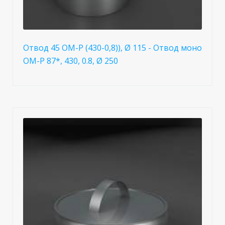
Отвод 45 OM-Р (430-0,8)), Ø 115 - Отвод моно
ОМ-Р 87*, 430, 0.8, Ø 250