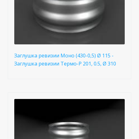
Заглушка ревизии Моно (430-0,5) Ø 115 -
Заглушка ревизии Термо-Р 201, 0.5, Ø 310