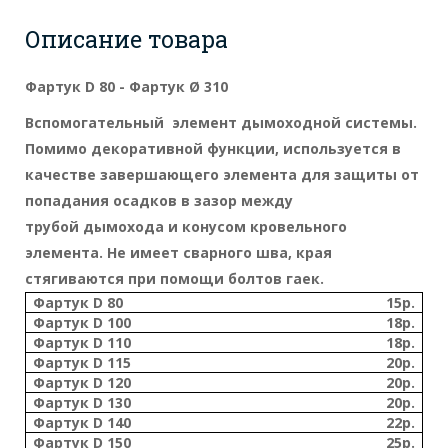
Описание товара
Фартук D 80 - Фартук Ø 310
Вспомогательный элемент дымоходной системы.
Помимо декоративной функции, используется в
качестве завершающего элемента для защиты от
попадания осадков в зазор между
трубой
дымохода
и конусом кровельного
элемента. Не имеет сварного шва, края
стягиваются при помощи болтов гаек.
Фартук D 80
15р.
Фартук D 100
18р.
Фартук D 110
18р.
Фартук D 115
20р.
Фартук D 120
20р.
Фартук D 130
20р.
Фартук D 140
22р.
Фартук D 150
25р.