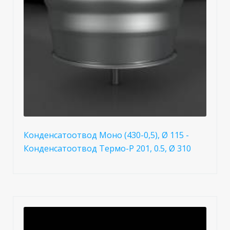
Конденсатоотвод Моно (430-0,5), Ø 115 -
Конденсатоотвод Термо-Р 201, 0.5, Ø 310