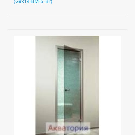
(G8x19-BM-S-Br)