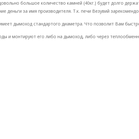
 довольно большое количество камней (40кг.) будет долго держ
ие деньги за имя производителя. Т.к. печи Везувий зарекоменд
 имеет дымоход стандартого диаметра. Что позволит Вам быстро
оды и монтируют его либо на дымоход, либо через теплообменни