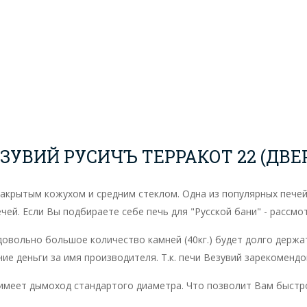
УВИЙ РУСИЧЪ ТЕРРАКОТ 22 (ДВЕРЦ
закрытым кожухом и средним стеклом. Одна из популярных пече
ей. Если Вы подбираете себе печь для "Русской бани" - рассмо
 довольно большое количество камней (40кг.) будет долго держ
ие деньги за имя производителя. Т.к. печи Везувий зарекоменд
 имеет дымоход стандартого диаметра. Что позволит Вам быстро