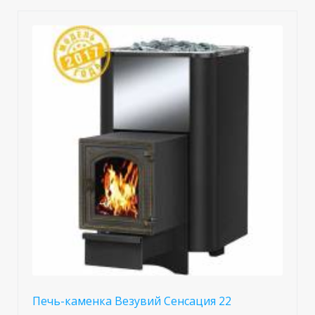
Печь-каменка Везувий Сенсация 22