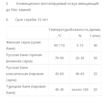
5. Конвекционно-вентилируемый кожух вмещающий
до 50кг камней
6. Срок службы 10 лет
Температура
Влажность,
время,
,°С
%
t (min)
Финская сауна (сухая
90-110
5-15
40
баня)
Русская баня горячая
70-90
20-35
30
(влажная сауна)
Русская баня
классическая (паровая
45-65
40-65
25
сауна)
Турецкая баня (паровая
40-45
около 100
20
баня)