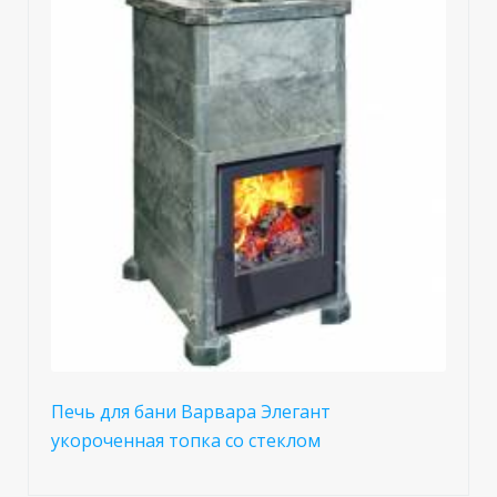
Печь для бани Варвара Элегант
укороченная топка со стеклом