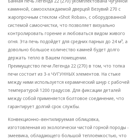
Банная печь Легенда 22 (270) укомплектована чугунной
каминной, самоохлаждаемой дверцей Везувий 270 с
жаропрочным стеклом «Shot Robax», с оборудованной
системой самоочистки, что позволяет визуально
контролировать горение и любоваться видом живого
огня. Эта печь подойдет для средних парных до 24 м³, а
довольно большое количество камней будет долго
держать тепло в Вашем помещении.
Преимущество печи Легенда 22 (270) в том, что топка
печи состоит из 3-х ЧУГУННЫХ элементов. На стыке
между ними используется керамический шнур с рабочей
температурой 1200 градусов. Для фиксации деталей
между собой применяется болтовое соединение, что
гарантирует долгий срок службы.
Конвекционно–вентилируемая облицовка,
изготовленная из экологически чистой горной породы -
змеевика, обладающего большой теплоёмкостью, что