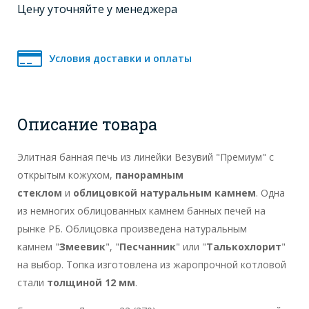
Цену уточняйте у менеджера
Условия доставки и оплаты
Описание товара
Элитная банная печь из линейки Везувий "Премиум" с
открытым кожухом,
панорамным
стеклом
и
облицовкой натуральным камнем
. Одна
из немногих облицованных камнем банных печей на
рынке РБ. Облицовка произведена натуральным
камнем "
Змеевик
", "
Песчанник
" или "
Талькохлорит
"
на выбор. Топка изготовлена из жаропрочной котловой
стали
толщиной 12 мм
.