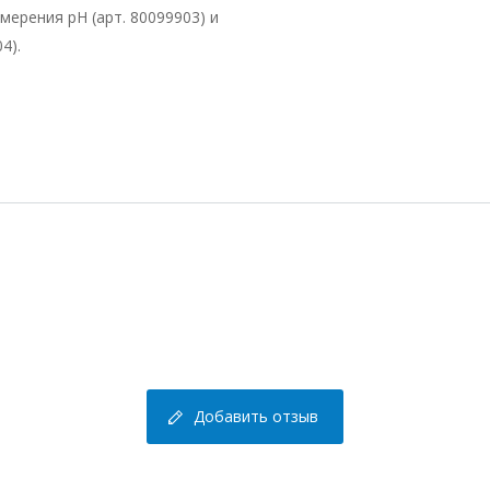
ерения рН (арт. 80099903) и
4).
Добавить отзыв