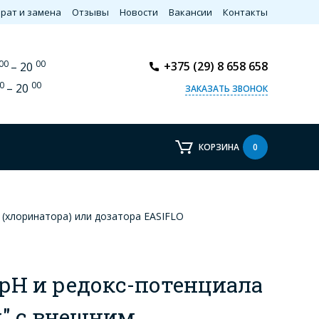
рат и замена
Отзывы
Новости
Вакансии
Контакты
00
00
+375 (29) 8 658 658
– 20
0
00
– 20
ЗАКАЗАТЬ ЗВОНОК
КОРЗИНА
0
(хлоринатора) или дозатора EASIFLO
рН и редокс-потенциала
x" с внешним