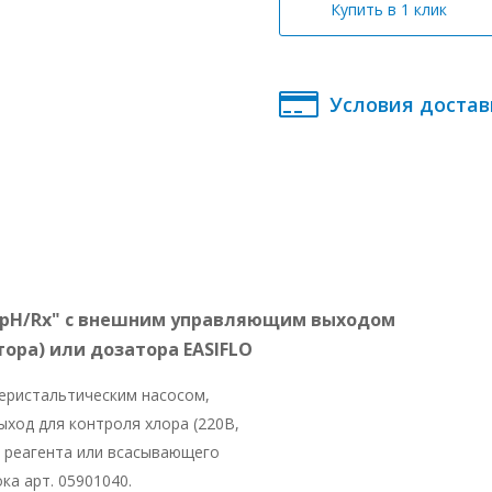
Купить в 1 клик
Условия достав
3 pH/Rx" с внешним управляющим выходом
ора) или дозатора EASIFLO
еристальтическим насосом,
ыход для контроля хлора (220В,
я реагента или всасывающего
ка арт. 05901040.