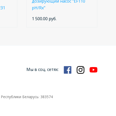
5
дозирующий насос "EF110
231
pH/Rx"
1 500.00 руб.
Мы в соц. сетях:
 Республики Беларусь: 383574