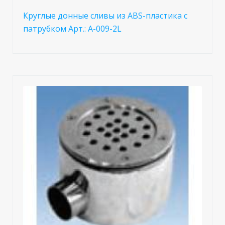
Круглые донные сливы из ABS-пластика с
патрубком Арт.: A-009-2L