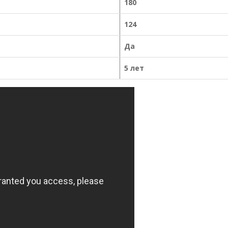
180
124
Да
5 лет