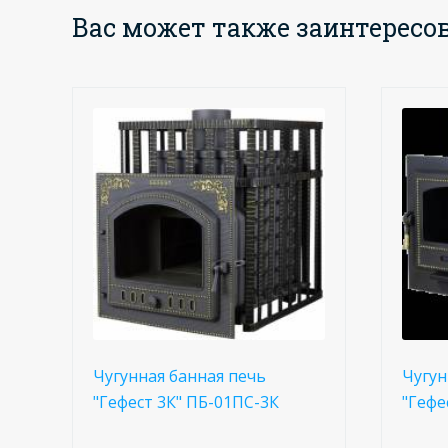
Вас может также заинтересо
Чугунная банная печь
Чугун
"Гефест 3К" ПБ-01ПС-3К
"Гефе