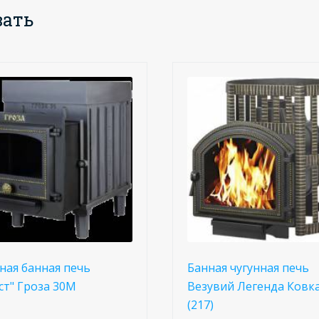
вать
ная банная печь
Банная чугунная печь
ст" Гроза 30М
Везувий Легенда Ковка
(217)