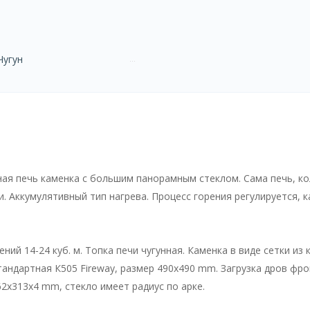
Чугун
нная печь каменка с большим панорамным стеклом. Сама печь, к
и. Аккумулятивный тип нагрева. Процесс горения регулируется, 
й 14-24 куб. м. Топка печи чугунная. Каменка в виде сетки из 
тандартная К505 Fireway, размер 490х490 mm. Загрузка дров ф
62х313х4 mm, стекло имеет радиус по арке.