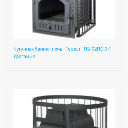
Чугунная банная печь "Гефест" ПБ-02ПС-3К
Ураган 3К