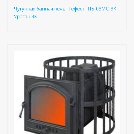
Чугунная банная печь "Гефест" ПБ-03МС-3К
Ураган 3К